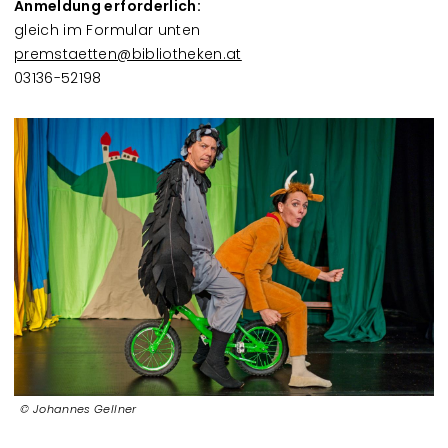
Anmeldung erforderlich:
gleich im Formular unten
premstaetten@bibliotheken.at
03136-52198
Johannes Gellner