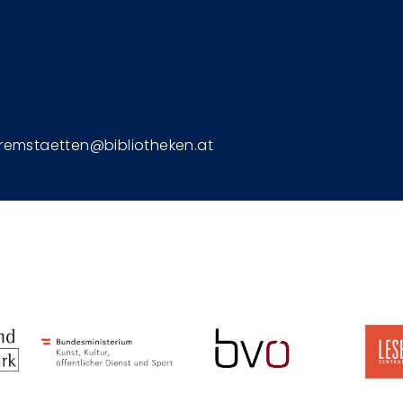
Fußzeile
remstaetten@bibliotheken.at
Image
Image
Image