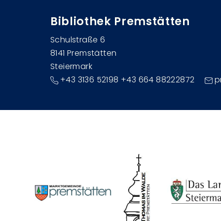
Bibliothek Premstätten
Schulstraße 6
8141 Premstätten
Steiermark
+43 3136 52198 +43 664 88222872
p
Image
Image
Image